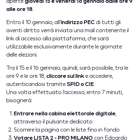
aperte
giovedì 15 e venerdì 16 gennaio dalle ore 9
alle ore 18
.
Entro il 10 gennaio, all’
indirizzo PEC
di tutti gli
aventi diritto verrà inviata una mail contenente il
link di accesso alla piattaforma, che sarà
utilizzabile esclusivamente durante le giornate
delle elezioni.
Tra il 15 e il 16 gennaio, quindi, sarà possibile, tra le
ore 9 e le ore 18,
cliccare sul link
e accedere,
autenticandosi tramite
SPID o CIE
.
Una volta effettuato l'accesso, entro 7 minuti,
bisognerà:
Entrare nella cabina elettorale digitale
,
attraverso il pulsante dedicato
Scorrere la pagina con le liste fino in fondo
Votare LISTA 2 - PRO MILANO
con Edoardo